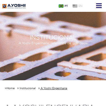
PT
EN
INSTITUCIONAL
A.Yoshii Engenharia, referência de qualidade
;
Home
Institucional
A.Yoshii Engenharia